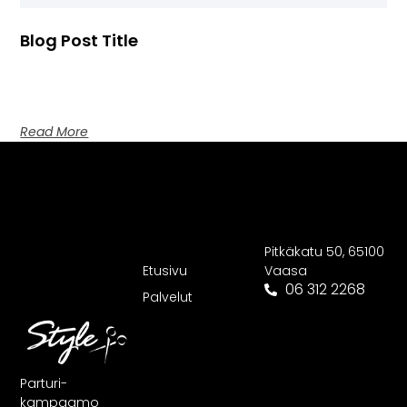
Blog Post Title
Blog post excerpt [1-2 lines]. This text is automatically
pulled from your existing blog post.
Read More
Quick
Get In Touch
Links
Pitkäkatu 50, 65100
Etusivu
Vaasa
06 312 2268
Palvelut
Parturi-
kampaamo