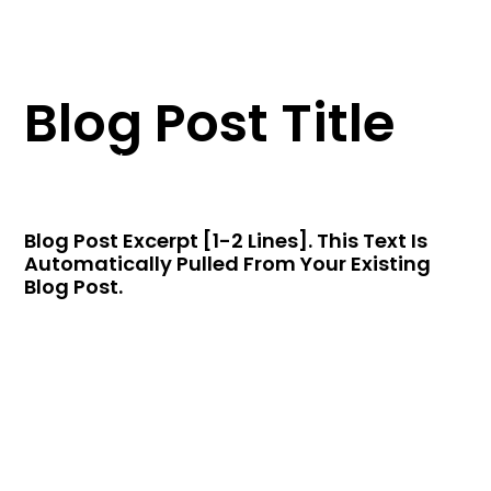
Blog Post Title
Petri
24 Huhtikuun, 2024
Blog Post Excerpt [1-2 Lines]. This Text Is
Automatically Pulled From Your Existing
Blog Post.
Lorem ipsum dolor sit amet, consectet
adipiscing elit,sed do eiusm por incididunt ut labore et
dolore magna aliqua. Ut enim ad minim veniam, quis
nostrud exercitation ullamco laboris nisi ut aliquip ex ea
sint occaecat cupidatat non proident, sunt in culpa qui
officia mollit natoque consequat massa quis enim.
Donec pede justo, fringilla vitae, eleifend acer sem
neque sed ipsum. Nam quam nunc, blandit vel, ridiculus