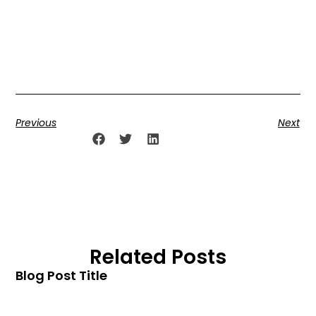
natoque consequat massa quis enim. Donec pede
justo, fringilla vitae, eleifend acer sem neque sed ipsum.
Nam quam nunc, blandit vel, ridiculus mus. Donec
quam felis, ultricies nec, pellentesque eu, pretium
consectetuer elit. Aenean commodo ligula eget dolor.
Aenean massa. luculvinar.
Previous
Next
Share the Post:
Related Posts
Blog Post Title
Blog post excerpt [1-2 lines]. This text is automatically
pulled from your existing blog post.